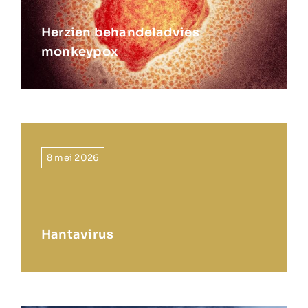
Herzien behandeladvies
monkeypox
8 mei 2026
Hantavirus